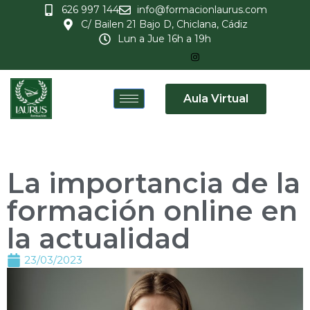
626 997 144
info@formacionlaurus.com
C/ Bailen 21 Bajo D, Chiclana, Cádiz
Lun a Jue 16h a 19h
Aula Virtual
La importancia de la
formación online en
la actualidad
23/03/2023