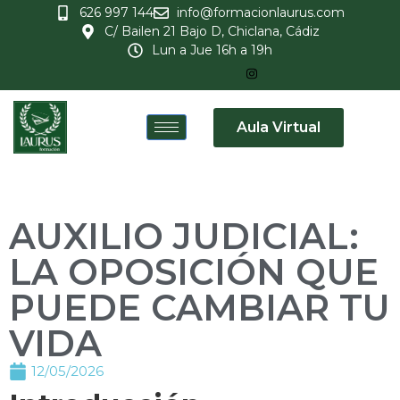
626 997 144
info@formacionlaurus.com
C/ Bailen 21 Bajo D, Chiclana, Cádiz
Lun a Jue 16h a 19h
Aula Virtual
AUXILIO JUDICIAL:
LA OPOSICIÓN QUE
PUEDE CAMBIAR TU
VIDA
12/05/2026