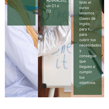
ADVANCED,
todo el
un C1 o
curso
C2
tenemos
clases de
inglés
para ti,
para
cubrir tus
necesidades
y
conseguir
que
llegues a
cumplir
tus
objetivos.