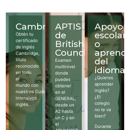
Cambridge
APTIS
Apoyo
de
escolar
Obtén tu
certificado
British
o
de inglés
Council
aprendi
Cambridge,
del
título
Examen
reconocido
multinivel
idioma
en todo
donde
¿Quieres
el
puedes
aprender
mundo
con
obtener
inglés?
nuestros Cursos
en el
¿El
intensivos
GENERAL,
colegio
inglés.
desde un
no te va
A2 hasta
bien?
un C y en
el
Durante