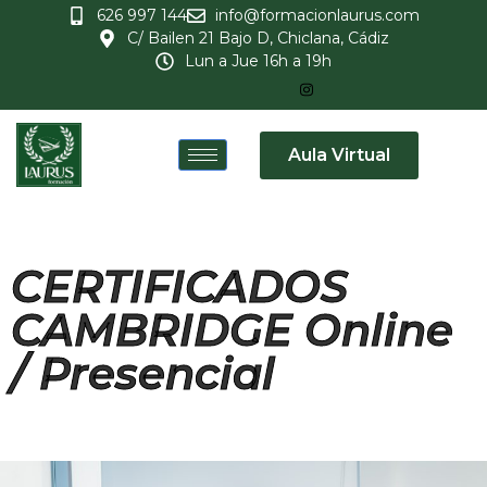
626 997 144
info@formacionlaurus.com
C/ Bailen 21 Bajo D, Chiclana, Cádiz
Lun a Jue 16h a 19h
Aula Virtual
CERTIFICADOS
CAMBRIDGE Online
/ Presencial